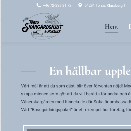
+46 72-239 31 72
54291 Torsö, Klaraberg 1
Hem
Bussg
Hem
En hållbar upplev
Vårt mål är att du som gäst, blir över förväntan nöjd! Me
skapa minnen som gör att du vill berätta för andra och
Vänerskärgården med Kinnekulle där Sofia är ambassad
Vårt ”Bussguidningspaket” är ett exempel hur företag, f