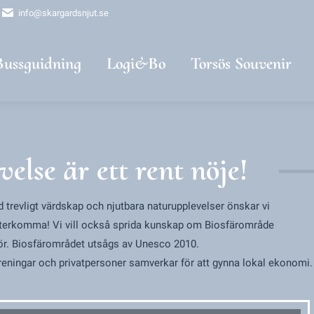
info@skargardsnjut.se
uidning
Logi&Bo
Torsös Souvenir
Kont
Bussguidning
Logi&Bo
Torsös Souvenir
else är ett rent nöje!
d trevligt värdskap och njutbara naturupplevelser önskar vi
 återkomma!
Vi vill också sprida kunskap om Biosfärområde
ör. Biosfärområdet utsågs av Unesco 2010.
öreningar och privatpersoner samverkar för att gynna lokal ekonomi.