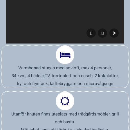
Varmbonad stugan med sovloft, max 4 personer,
34 kvm,
4 bäddar,TV, torrtoalett och dusch, 2 kokplattor,
kyl och frysfack, kaffebryggare och microvågsugn
Utanför knuten finns uteplats med trädgårdsmöbler, grill
och bastu.
Möjlighet finns att förboka vedeldad badbalja.